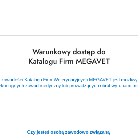
zabiegi,
być śmie
Na szc
Uniwers
substanc
zakażeń 
Warunkowy dostęp do
sztuczne
Katalogu Firm MEGAVET
przynęt
zwanych
bakteryj
 zawartości Katalogu Firm Weterynaryjnych MEGAVET jest możliwy
icie neutralizowane. Bakterie pozbawione toksyn są bezbronne w
ykonujących zawód medyczny lub prowadzących obrót wyrobami 
 immunologicznego.
e,które zostało opublikowane w czasopiśmie Nature Biote
stowane na myszach.Okazuje się, że liposomy bez antybiotyków ogr
, chroniąc tym samym komórki gospodarza.
Czy jesteś osobą zawodowo związaną
zyliśmy jedyną w swoim rodzaju przynętę dla toksyn bakter