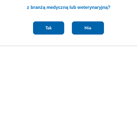
two usuwane bez zagrożenia dla komórek gospodarza ", wyjaśnia 
z branżą medyczną lub weterynaryjną?
: http://www.muyinteresante.es/innovacion/medicina/articulo/una-
Tak
Nie
Megavet
e
Wiadomości
iznesowa dla Firm
Targi Medycyny Weterynaryj
oraz Kongres Medycyny Weter
ytkownika
„Współczesna Weterynaria”
atności
WET Praca - dodaj ogłoszeni