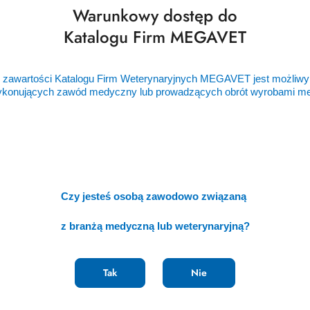
Warunkowy dostęp do
a warte zwiedzenia. Te aspekty będą odzwierciedlone na naszym 
Polski i Polaków. W imieniu społeczności polskich lekarzy wetery
Katalogu Firm MEGAVET
A chciałbym serdecznie zaprosić Państwa do Warszawy we wrze
 o zapisanie tej daty w kalendarzu - nie możecie Państwo przega
 zawartości Katalogu Firm Weterynaryjnych MEGAVET jest możliwy
ykonujących zawód medyczny lub prowadzących obrót wyrobami 
zami szacunku,
Gawor
Czy jesteś osobą zawodowo związaną
z branżą medyczną lub weterynaryjną?
Tak
Nie