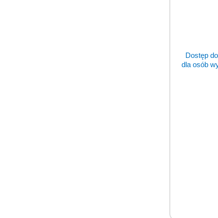
miejsc
duszę 
i WSAV
Proszę
Dostęp do
dla osób w
Z wyra
Jerzy 