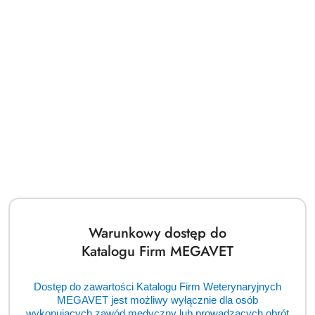
Firma Głowacki VET udostępniła swoim klientom najnowszy
Warunkowy dostęp do
katalog narzędzi artroskopowych oraz systemów
Katalogu Firm MEGAVET
weterynaryjnych.
Dostęp do zawartości Katalogu Firm Weterynaryjnych
MEGAVET jest możliwy wyłącznie dla osób
Katalog jest do pobrania tutaj:
wykonujących zawód medyczny lub prowadzących obrót