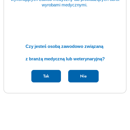
wyrobami medycznymi.
Czy jesteś osobą zawodowo związaną
z branżą medyczną lub weterynaryjną?
Tak
Nie
Zainteresowanych zakupem prosimy o kontakt bezpośredni:
GŁOWACKI VET
ul. Akacjowa 8
92-701 Bukowiec (gmina Nowosolna)
Biuro handlowe czynne jest w godzinach:
poniedziałek - piątek 7.30 - 15.30
Tel. 503 44 24 14