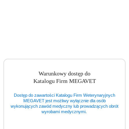
Warunkowy dostęp do
Artroskop Gimmi AlphaScope™ II 4 mm / 175 mm / 30° (TCM)
Katalogu Firm MEGAVET
Cena:
cena po zalogowaniu
Dostęp do zawartości Katalogu Firm Weterynaryjnych
MEGAVET jest możliwy wyłącznie dla osób
wykonujących zawód medyczny lub prowadzących obrót
wyrobami medycznymi.