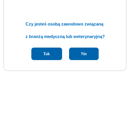
Czy jesteś osobą zawodowo związaną
z branżą medyczną lub weterynaryjną?
Używana wieża endoskopowa Olympus Lucera CV-260 (TCM)
Tak
Nie
Cena:
cena po zalogowaniu