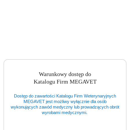
Warunkowy dostęp do
Oftalmoskop HEINE BETA 200 3,5 V (BSM)
Katalogu Firm MEGAVET
Cena:
cena po zalogowaniu
Dostęp do zawartości Katalogu Firm Weterynaryjnych
MEGAVET jest możliwy wyłącznie dla osób
wykonujących zawód medyczny lub prowadzących obrót
wyrobami medycznymi.