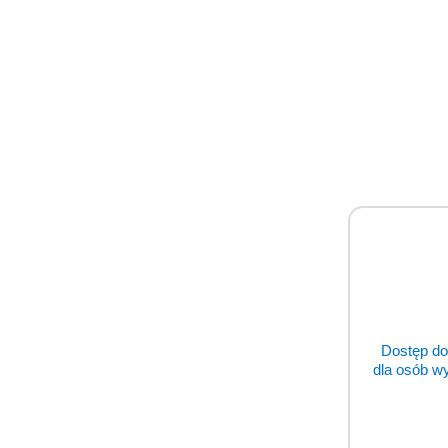
Prod
Prod
Pomiń karuzelę produktów
o
status
Dostęp do
dla osób w