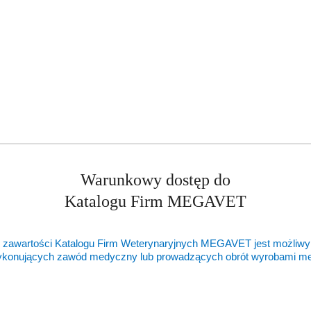
ukty
Produkty
ukty podobne
Ostatnio oglądane pr
o
ie:
statusie:
Warunkowy dostęp do
Katalogu Firm MEGAVET
 zawartości Katalogu Firm Weterynaryjnych MEGAVET jest możliwy
ykonujących zawód medyczny lub prowadzących obrót wyrobami 