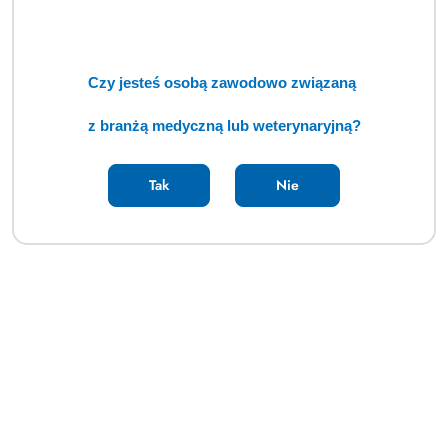
Autoklaw ENBIO S (TCM)
Cena:
cena po zalogowaniu
Czy jesteś osobą zawodowo związaną
z branżą medyczną lub weterynaryjną?
Tak
Nie