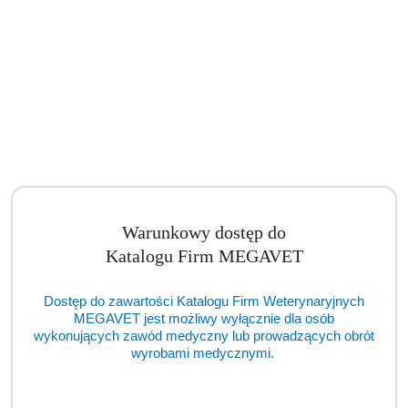
Warunkowy dostęp do
Autoklaw ENBIO Pro (TCM)
Katalogu Firm MEGAVET
Cena:
cena po zalogowaniu
Dostęp do zawartości Katalogu Firm Weterynaryjnych
MEGAVET jest możliwy wyłącznie dla osób
wykonujących zawód medyczny lub prowadzących obrót
wyrobami medycznymi.