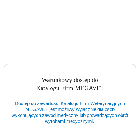
Koncentryczny obieg oddechowy pacjenta, do aparatu MEDVET, dla
małych zwierząt do 7 kg, dł.: 1 m [ECM]
Cena:
cena po zalogowaniu
Warunkowy dostęp do
Katalogu Firm MEGAVET
Dostęp do zawartości Katalogu Firm Weterynaryjnych
MEGAVET jest możliwy wyłącznie dla osób
wykonujących zawód medyczny lub prowadzących obrót
wyrobami medycznymi.