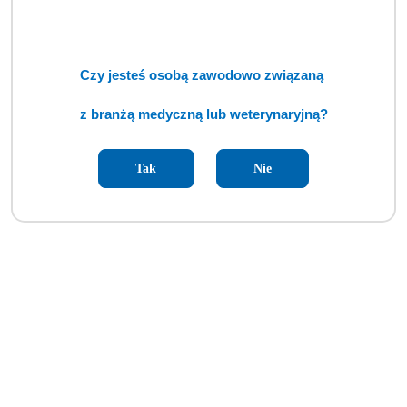
Czy jesteś osobą zawodowo związaną
z branżą medyczną lub weterynaryjną?
Tak
Nie
Mobilny stół operacyjny i zabiegowy z podbudową "X", hydrauliczny,
dł. 130 cm, szer. 50 cm [ECM]
Cena:
cena po zalogowaniu