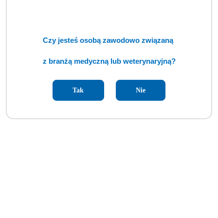
Czy jesteś osobą zawodowo związaną
z branżą medyczną lub weterynaryjną?
Tak
Nie
Stół diagnostyczny prosty typ D-SI/3 (BSM)
Cena:
cena po zalogowaniu