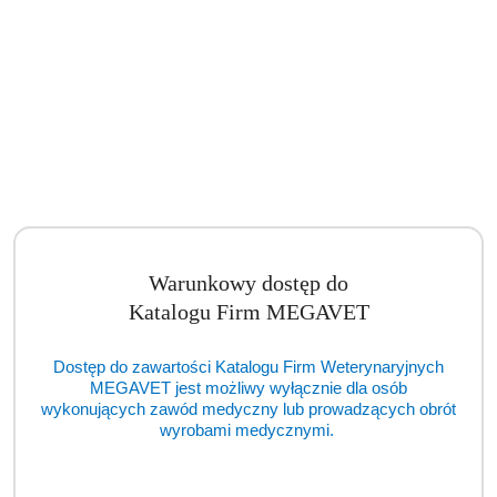
Stół diagnostyczny prosty typ D-SI/2 (BSM)
Cena:
cena po zalogowaniu
Warunkowy dostęp do
Katalogu Firm MEGAVET
Dostęp do zawartości Katalogu Firm Weterynaryjnych
MEGAVET jest możliwy wyłącznie dla osób
wykonujących zawód medyczny lub prowadzących obrót
wyrobami medycznymi.