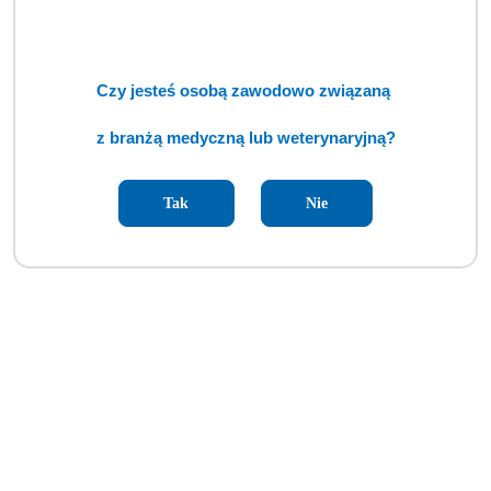
Czy jesteś osobą zawodowo związaną
z branżą medyczną lub weterynaryjną?
Tak
Nie
Stół chirurgiczny na kolumnie typ S-NHT/1 (BSM)
Cena:
cena po zalogowaniu