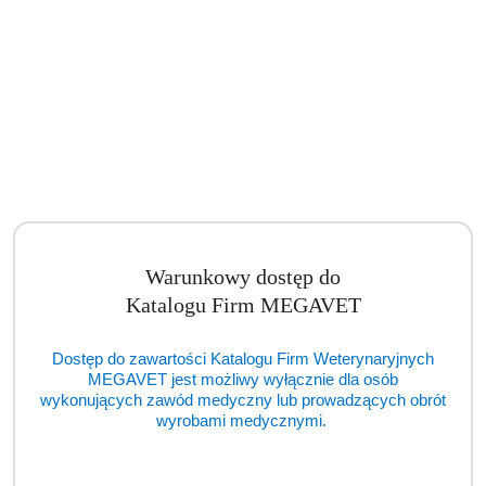
Stół chirurgiczny na kolumnie typ S-HT/2 (BSM)
Cena:
cena po zalogowaniu
Warunkowy dostęp do
Katalogu Firm MEGAVET
Dostęp do zawartości Katalogu Firm Weterynaryjnych
MEGAVET jest możliwy wyłącznie dla osób
wykonujących zawód medyczny lub prowadzących obrót
wyrobami medycznymi.