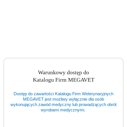
Artroskop Gimmi AlphaScope™ II 4 mm / 175 mm / 30° (TCM)
Cena:
cena po zalogowaniu
Warunkowy dostęp do
Katalogu Firm MEGAVET
Dostęp do zawartości Katalogu Firm Weterynaryjnych
MEGAVET jest możliwy wyłącznie dla osób
wykonujących zawód medyczny lub prowadzących obrót
wyrobami medycznymi.