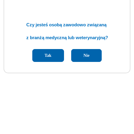
Czy jesteś osobą zawodowo związaną
z branżą medyczną lub weterynaryjną?
Tak
Nie
Autoklaw ENBIO Pro (TCM)
Cena:
cena po zalogowaniu