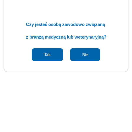
Czy jesteś osobą zawodowo związaną
z branżą medyczną lub weterynaryjną?
Papier USG Mitsubishi KP63K91 (IPP)
Tak
Nie
Cena:
cena po zalogowaniu