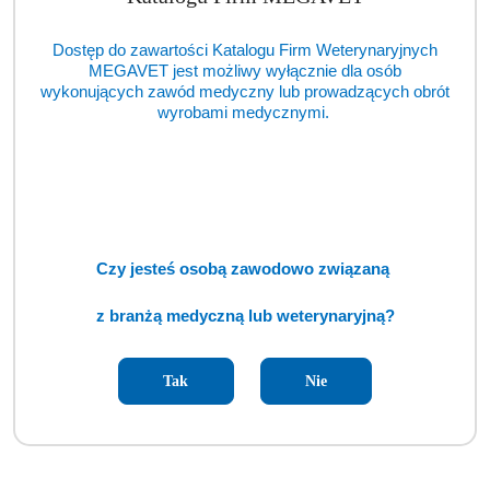
Dostęp do zawartości Katalogu Firm Weterynaryjnych
MEGAVET jest możliwy wyłącznie dla osób
wykonujących zawód medyczny lub prowadzących obrót
wyrobami medycznymi.
Czy jesteś osobą zawodowo związaną
Diatermia chirurgiczna ERBE VIO 100C (TCM)
z branżą medyczną lub weterynaryjną?
Cena:
cena po zalogowaniu
Tak
Nie