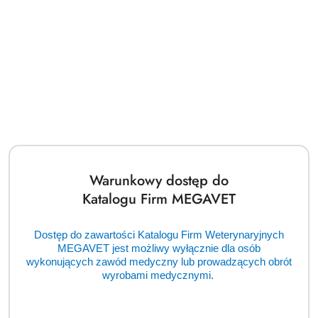
Warunkowy dostęp do
Katalogu Firm MEGAVET
Autoklaw ENBIO Pro (TCM)
Dostęp do zawartości Katalogu Firm Weterynaryjnych
Cena:
cena po zalogowaniu
MEGAVET jest możliwy wyłącznie dla osób
wykonujących zawód medyczny lub prowadzących obrót
wyrobami medycznymi.