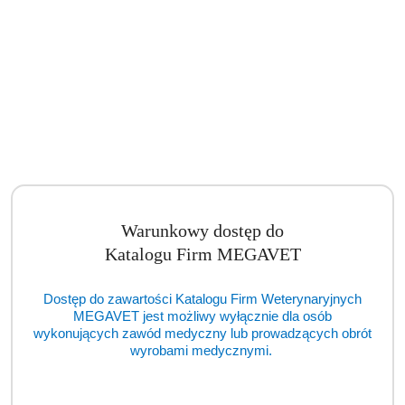
Autoklaw ENBIO Pro (TCM)
Cena:
cena po zalogowaniu
Warunkowy dostęp do
Katalogu Firm MEGAVET
Dostęp do zawartości Katalogu Firm Weterynaryjnych
MEGAVET jest możliwy wyłącznie dla osób
wykonujących zawód medyczny lub prowadzących obrót
wyrobami medycznymi.