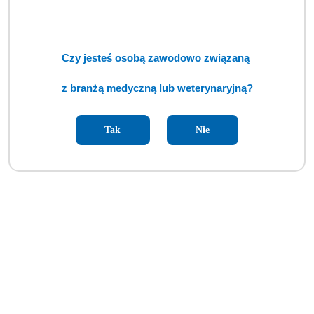
Czy jesteś osobą zawodowo związaną
z branżą medyczną lub weterynaryjną?
Tak
Nie
Autoklaw ENBIO S (TCM)
Cena:
cena po zalogowaniu