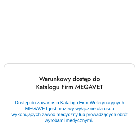
Diatermia chirurgiczna Bowa ARC 400 (TCM)
Cena:
cena po zalogowaniu
Warunkowy dostęp do
Katalogu Firm MEGAVET
Dostęp do zawartości Katalogu Firm Weterynaryjnych
MEGAVET jest możliwy wyłącznie dla osób
wykonujących zawód medyczny lub prowadzących obrót
wyrobami medycznymi.