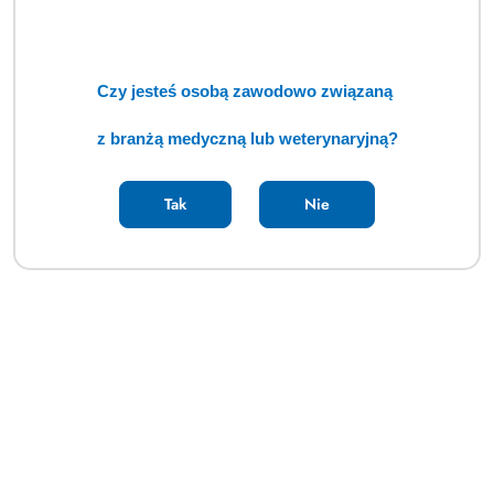
Czy jesteś osobą zawodowo związaną
z branżą medyczną lub weterynaryjną?
Tak
Nie
Diatermia chirurgiczna ERBE VIO 100C (TCM)
Cena:
cena po zalogowaniu