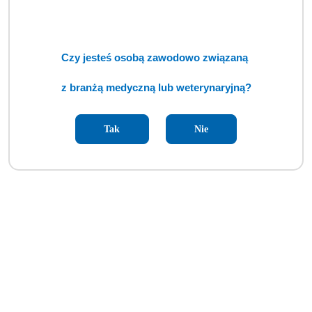
Czy jesteś osobą zawodowo związaną
z branżą medyczną lub weterynaryjną?
Pompa infuzyjna objętościowa ALARIS GW (TCM)
Tak
Nie
Cena:
cena po zalogowaniu