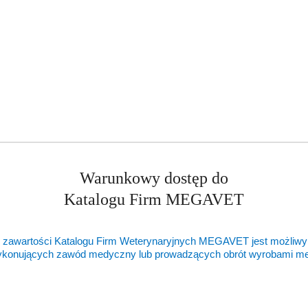
ukty
Produkty
ukty podobne
Ostatnio oglądane pr
o
Warunkowy dostęp do
ie:
statusie:
Katalogu Firm MEGAVET
 zawartości Katalogu Firm Weterynaryjnych MEGAVET jest możliwy
ykonujących zawód medyczny lub prowadzących obrót wyrobami 