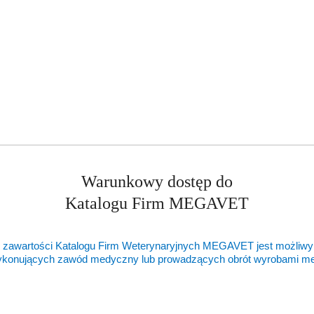
ty
Warunkowy dostęp do
ukty
Produkty
ukty podobne
Ostatnio oglądane pr
Katalogu Firm MEGAVET
o
ie:
statusie:
 zawartości Katalogu Firm Weterynaryjnych MEGAVET jest możliwy
ykonujących zawód medyczny lub prowadzących obrót wyrobami 