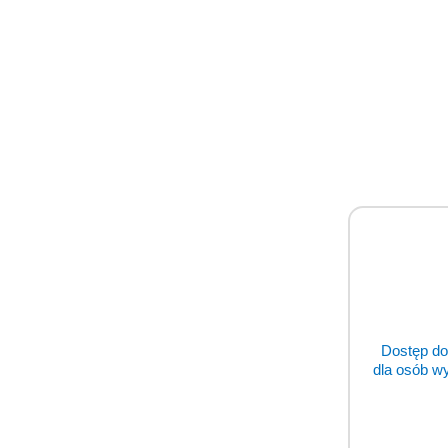
o
status
Dostęp do
dla osób w