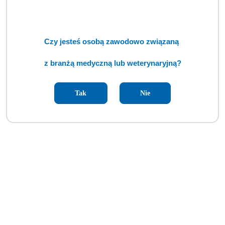
Cena:
cena po zalogowaniu
Czy jesteś osobą zawodowo związaną
z branżą medyczną lub weterynaryjną?
Tak
Nie