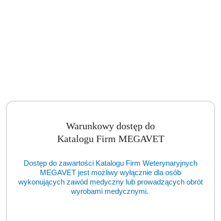
Warunkowy dostęp do
Katalogu Firm MEGAVET
Autoklaw ENBIO Pro (TCM)
Dostęp do zawartości Katalogu Firm Weterynaryjnych
Cena:
cena po zalogowaniu
MEGAVET jest możliwy wyłącznie dla osób
wykonujących zawód medyczny lub prowadzących obrót
wyrobami medycznymi.