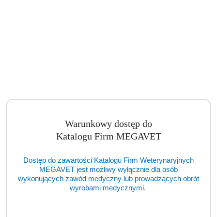
Torba dla weterynarza 35L TRM-50 2.0 (MDA)
Cena:
cena po zalogowaniu
Warunkowy dostęp do
Katalogu Firm MEGAVET
Dostęp do zawartości Katalogu Firm Weterynaryjnych
MEGAVET jest możliwy wyłącznie dla osób
wykonujących zawód medyczny lub prowadzących obrót
wyrobami medycznymi.