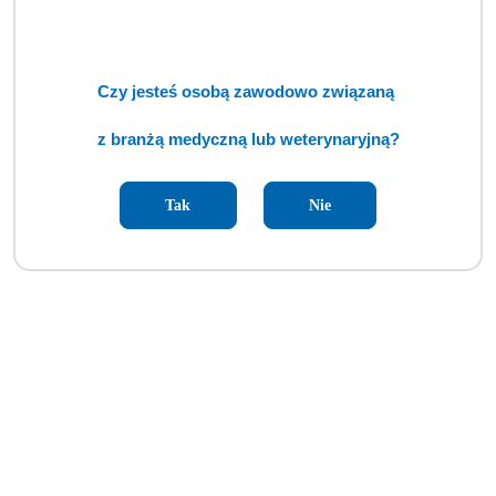
Czy jesteś osobą zawodowo związaną
z branżą medyczną lub weterynaryjną?
Tak
Nie
Torba dla weterynarza 47L TRM-58 2.0 (MDA)
Cena:
cena po zalogowaniu