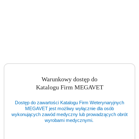
Warunkowy dostęp do
Katalogu Firm MEGAVET
Statyw jezdny do mocowania lampy RTG (BSM)
Dostęp do zawartości Katalogu Firm Weterynaryjnych
Cena:
cena po zalogowaniu
MEGAVET jest możliwy wyłącznie dla osób
wykonujących zawód medyczny lub prowadzących obrót
wyrobami medycznymi.