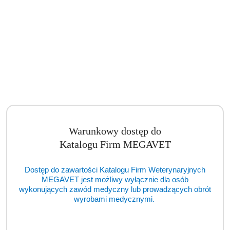
Warunkowy dostęp do
Katalogu Firm MEGAVET
Dostęp do zawartości Katalogu Firm Weterynaryjnych
MEGAVET jest możliwy wyłącznie dla osób
Autoklaw ENBIO Pro (TCM)
wykonujących zawód medyczny lub prowadzących obrót
wyrobami medycznymi.
Cena:
cena po zalogowaniu