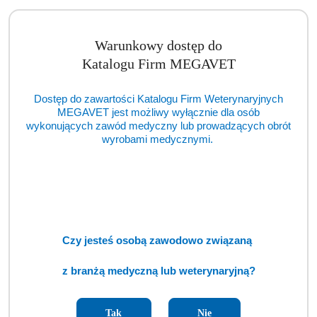
Lampa bakteriobójcza 60W z pilotem. Generuje promieniowanie
UV-C oraz ozon. Skutecznie eliminuje bakterie, wirusy, grzyby i
Warunkowy dostęp do
nieprzyjemne zapachy.
Katalogu Firm MEGAVET
Dostęp do zawartości Katalogu Firm Weterynaryjnych
MEGAVET jest możliwy wyłącznie dla osób
Produkty
Produkty podobne
wykonujących zawód medyczny lub prowadzących obrót
Pomiń karuzelę produktów
wyrobami medycznymi.
o
Produkty
Ostatnio oglądane produkty
statusie:
o
statusie:
Czy jesteś osobą zawodowo związaną
z branżą medyczną lub weterynaryjną?
Tak
Nie