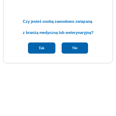
Ciśnieniomierz (manometr) DS6501 Welch Allyn [GWV]
Cena:
cena po zalogowaniu
Czy jesteś osobą zawodowo związaną
z branżą medyczną lub weterynaryjną?
Tak
Nie