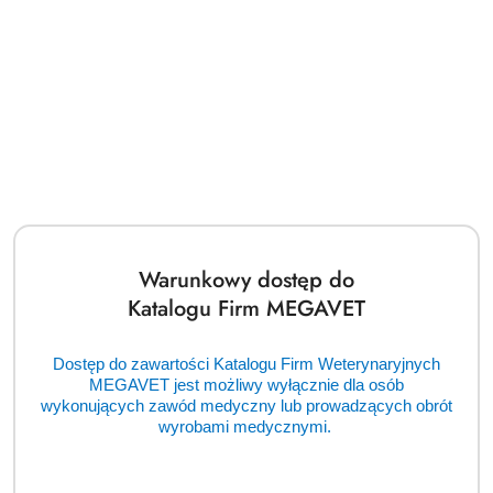
Warunkowy dostęp do
Katalogu Firm MEGAVET
Dostęp do zawartości Katalogu Firm Weterynaryjnych
MEGAVET jest możliwy wyłącznie dla osób
wykonujących zawód medyczny lub prowadzących obrót
Autoklaw ENBIO S (TCM)
wyrobami medycznymi.
Cena:
cena po zalogowaniu