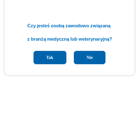
Czy jesteś osobą zawodowo związaną
z branżą medyczną lub weterynaryjną?
Tak
Nie
Artroskop Gimmi AlphaScope™ II 4 mm / 175 mm / 30° (TCM)
Cena:
cena po zalogowaniu