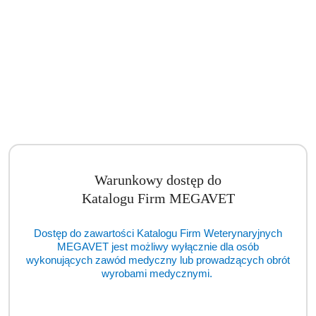
ARC 100 JackKNIFE 2,4 mm z kablem do szczypiec bipolarnych 4 m
(TCM)
Cena:
cena po zalogowaniu
Warunkowy dostęp do
Katalogu Firm MEGAVET
Dostęp do zawartości Katalogu Firm Weterynaryjnych
MEGAVET jest możliwy wyłącznie dla osób
wykonujących zawód medyczny lub prowadzących obrót
wyrobami medycznymi.