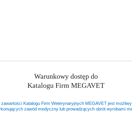
ukty
Produkty
ukty podobne
Ostatnio oglądane pr
o
ie:
statusie:
Warunkowy dostęp do
Katalogu Firm MEGAVET
 zawartości Katalogu Firm Weterynaryjnych MEGAVET jest możliwy
ykonujących zawód medyczny lub prowadzących obrót wyrobami 