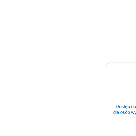
Prod
Prod
Pomiń karuzelę produktów
o
status
Dostęp do
dla osób w