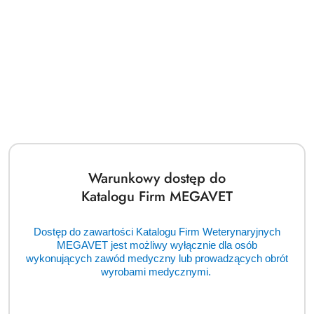
Warunkowy dostęp do
Autoklaw ENBIO Pro (TCM)
Katalogu Firm MEGAVET
Cena:
cena po zalogowaniu
Dostęp do zawartości Katalogu Firm Weterynaryjnych
MEGAVET jest możliwy wyłącznie dla osób
wykonujących zawód medyczny lub prowadzących obrót
wyrobami medycznymi.