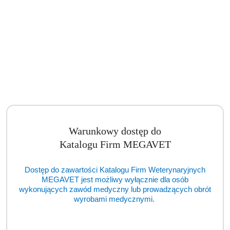
Warunkowy dostęp do
Katalogu Firm MEGAVET
Dostęp do zawartości Katalogu Firm Weterynaryjnych
Autoklaw ENBIO S (TCM)
MEGAVET jest możliwy wyłącznie dla osób
wykonujących zawód medyczny lub prowadzących obrót
wyrobami medycznymi.
Cena:
cena po zalogowaniu