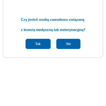
Cena:
cena po zalogowaniu
Czy jesteś osobą zawodowo związaną
z branżą medyczną lub weterynaryjną?
Tak
Nie