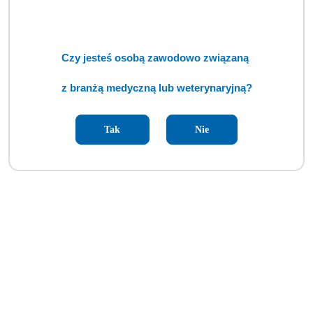
Autoklaw ENBIO Pro (TCM)
Cena:
cena po zalogowaniu
Czy jesteś osobą zawodowo związaną
z branżą medyczną lub weterynaryjną?
Tak
Nie