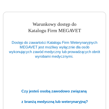
Warunkowy dostęp do
Katalogu Firm MEGAVET
Dostęp do zawartości Katalogu Firm Weterynaryjnych
MEGAVET jest możliwy wyłącznie dla osób
wykonujących zawód medyczny lub prowadzących obrót
wyrobami medycznymi.
Cats Plate Vet Gastro+ 180g (DGP)
Cena:
cena po zalogowaniu
Czy jesteś osobą zawodowo związaną
z branżą medyczną lub weterynaryjną?