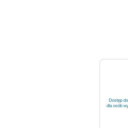
Zawartość wilgoci:
73%
Zastosowane dodatki/kg:
tauryna 140
SKŁADNIKI ANALITYCZNE
składnik
zawar
białko
19,5
tłuszcz
5,3%
w tym kwasy tłuszczowe nasycone
1,8%
węglowodany
0,4%
włókno surowe
1%
/ 
materia nieorganiczna
0,8%
wilgotność
73%
wartość energetyczna w 100g
120 kc
Dostęp do
P: 0,11%
/ 0,41%
Ca: 0,15%
/ 0,56%
dla osób w
Sposób karmienia:
Uwzględnij okres prz
zapewnij wodę do picia.