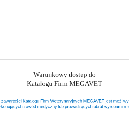
0 mg, wapń 1500mg
tość
/ sucha masa
%
/ 72,2%
/ 19,6%
/ 1,5%
Warunkowy dostęp do
3,7%
Katalogu Firm MEGAVET
/ 3%
al
 zawartości Katalogu Firm Weterynaryjnych MEGAVET jest możliwy
ykonujących zawód medyczny lub prowadzących obrót wyrobami 
ejściowy i dostosuj ilość pokarmu do potrzeb zwierzęcia. Karmę po