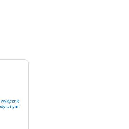
 wyłącznie
medycznymi.
dawaj w temperaturze pokojowej i