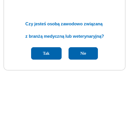
Czy jesteś osobą zawodowo związaną
z branżą medyczną lub weterynaryjną?
Tak
Nie
Autoklaw E 18L LCD klasa B Yeson (BSM)
Cena:
cena po zalogowaniu