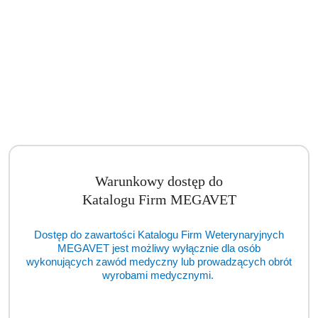
Autoklaw E 12L LCD klasa B Yeson (BSM)
Cena:
cena po zalogowaniu
Warunkowy dostęp do
Katalogu Firm MEGAVET
Dostęp do zawartości Katalogu Firm Weterynaryjnych
MEGAVET jest możliwy wyłącznie dla osób
wykonujących zawód medyczny lub prowadzących obrót
wyrobami medycznymi.