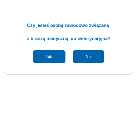
niebieski [ECM]
Cena:
cena po zalogowaniu
Czy jesteś osobą zawodowo związaną
z branżą medyczną lub weterynaryjną?
Tak
Nie