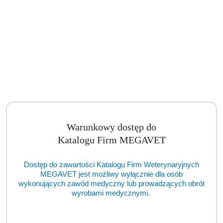
Monitor Pacjenta Edan iM8B Vet (IPP)
Cena:
cena po zalogowaniu
Warunkowy dostęp do
Katalogu Firm MEGAVET
Dostęp do zawartości Katalogu Firm Weterynaryjnych
MEGAVET jest możliwy wyłącznie dla osób
wykonujących zawód medyczny lub prowadzących obrót
wyrobami medycznymi.