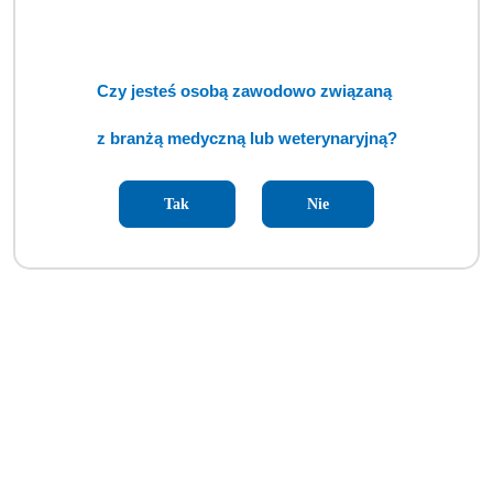
Czy jesteś osobą zawodowo związaną
z branżą medyczną lub weterynaryjną?
Tak
Nie
Monitor Pacjenta Edan X10 Vet (IPP)
Cena:
cena po zalogowaniu