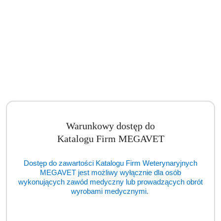
Warunkowy dostęp do
Katalogu Firm MEGAVET
Dostęp do zawartości Katalogu Firm Weterynaryjnych
MEGAVET jest możliwy wyłącznie dla osób
Diatermia chirurgiczna Bowa ARC 400 (TCM)
wykonujących zawód medyczny lub prowadzących obrót
wyrobami medycznymi.
Cena:
cena po zalogowaniu