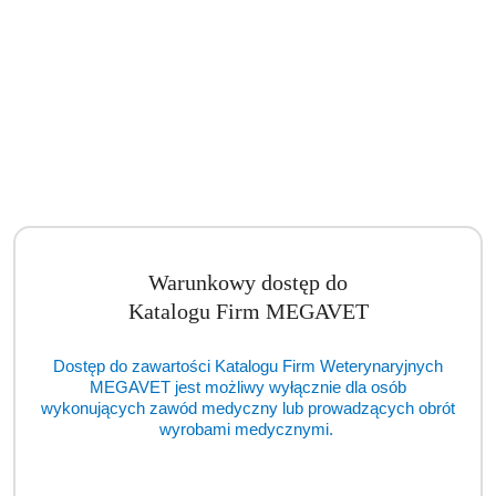
Warunkowy dostęp do
Katalogu Firm MEGAVET
ARC 100 JackKNIFE 2,4 mm z kablem do szczypiec bipolarnych 4 m
(TCM)
Dostęp do zawartości Katalogu Firm Weterynaryjnych
Cena:
cena po zalogowaniu
MEGAVET jest możliwy wyłącznie dla osób
wykonujących zawód medyczny lub prowadzących obrót
wyrobami medycznymi.