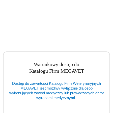
Warunkowy dostęp do
Katalogu Firm MEGAVET
Dostęp do zawartości Katalogu Firm Weterynaryjnych
MEGAVET jest możliwy wyłącznie dla osób
Autoklaw ENBIO Pro (TCM)
wykonujących zawód medyczny lub prowadzących obrót
wyrobami medycznymi.
Cena:
cena po zalogowaniu