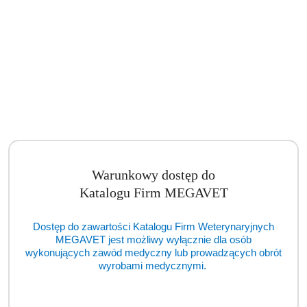
Warunkowy dostęp do
Katalogu Firm MEGAVET
Artroskop Gimmi AlphaScope™ II 4 mm / 175 mm / 30° (TCM)
Dostęp do zawartości Katalogu Firm Weterynaryjnych
MEGAVET jest możliwy wyłącznie dla osób
Cena:
cena po zalogowaniu
wykonujących zawód medyczny lub prowadzących obrót
wyrobami medycznymi.