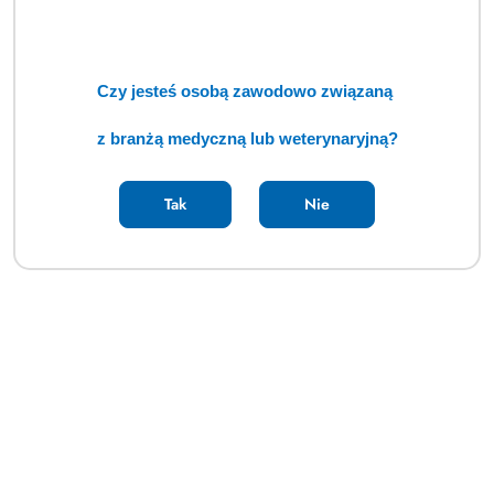
Czy jesteś osobą zawodowo związaną
z branżą medyczną lub weterynaryjną?
ARC 100 JackKNIFE 2,4 mm z kablem do szczypiec bipolarnych 4 m
(TCM)
Cena:
cena po zalogowaniu
Tak
Nie