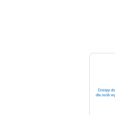
Prod
Prod
Pomiń karuzelę produktów
o
status
Dostęp do
dla osób w