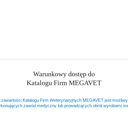
ukty
Produkty
ukty podobne
Ostatnio oglądane pr
o
ie:
statusie:
Warunkowy dostęp do
Katalogu Firm MEGAVET
 zawartości Katalogu Firm Weterynaryjnych MEGAVET jest możliwy
ykonujących zawód medyczny lub prowadzących obrót wyrobami 