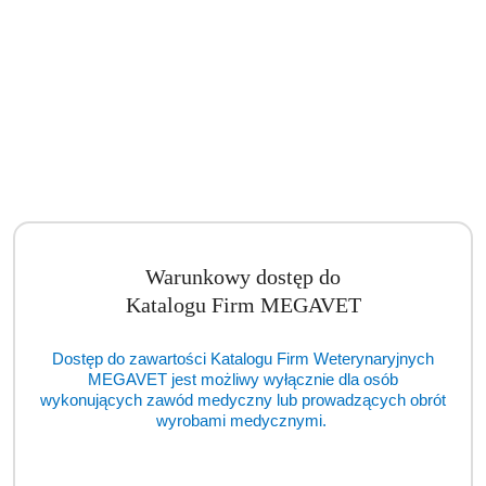
Warunkowy dostęp do
Katalogu Firm MEGAVET
LED USB-Videoendoskop EickView 150L PRO 2 [ECM]
Dostęp do zawartości Katalogu Firm Weterynaryjnych
MEGAVET jest możliwy wyłącznie dla osób
wykonujących zawód medyczny lub prowadzących obrót
Cena:
cena po zalogowaniu
wyrobami medycznymi.