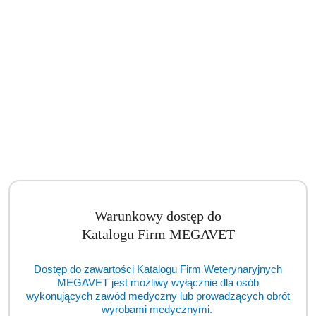
Diatermia chirurgiczna Bowa ARC 400 (TCM)
Cena:
cena po zalogowaniu
Warunkowy dostęp do
Katalogu Firm MEGAVET
Dostęp do zawartości Katalogu Firm Weterynaryjnych
MEGAVET jest możliwy wyłącznie dla osób
wykonujących zawód medyczny lub prowadzących obrót
wyrobami medycznymi.