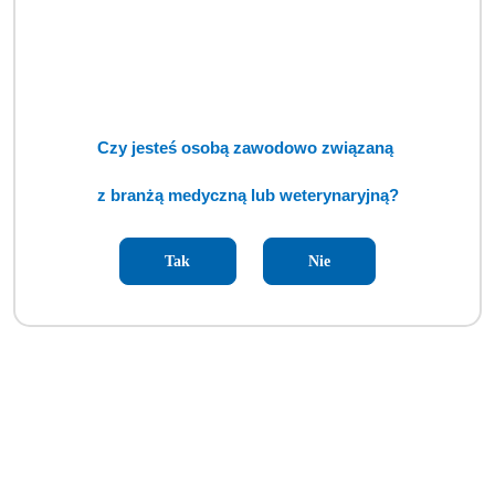
Czy jesteś osobą zawodowo związaną
z branżą medyczną lub weterynaryjną?
Tak
Nie
Diatermia chirurgiczna ERBE VIO 100C (TCM)
Cena:
cena po zalogowaniu