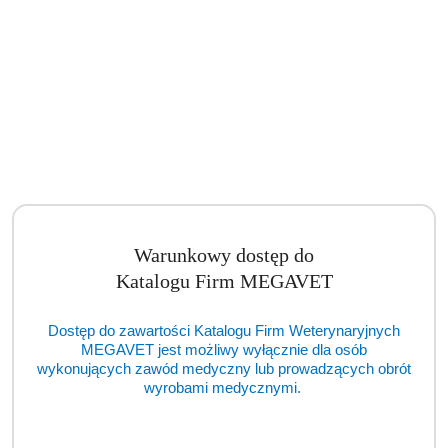
Autoklaw ENBIO Pro (TCM)
Warunkowy dostęp do
Cena:
cena po zalogowaniu
Katalogu Firm MEGAVET
Dostęp do zawartości Katalogu Firm Weterynaryjnych
MEGAVET jest możliwy wyłącznie dla osób
wykonujących zawód medyczny lub prowadzących obrót
wyrobami medycznymi.